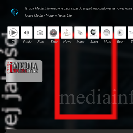
Grupa Media Informacyjne zaprasza do wspólnego budowania nowej jakoś
Nowe Media - Modern News Life
TV
Radio
Foto
Time
News
Maps
Sport
Moto
Econ
T