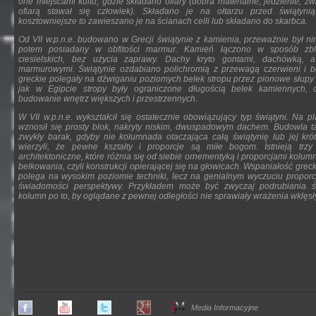
one miejscami kultu, gdzie składano ofiary (dobra materialne, jedzienie, zw
ofiarą stawał się człowiek). Składano je na ołtarzu przed świątyni
kosztowniejsze to zawieszano je na ścianach celli lub składano do skarbca.
Od VII w.p.n.e. budowano w Grecji świątynie z kamienia, przeważnie był n
potem posiadany w obfitości marmur. Kamień łączono w sposób zbl
ciesielskich, bez użycia zaprawy. Dachy kryto gontami, dachówką, 
marmurowymi. Świątynie ozdabiano polichromią z przewagą czerwieni i błe
greckie polegały na dźwiganiu poziomych belek stropu przez pionowe słup
jak w Egipcie stropy były ograniczone długością belek kamiennych, c
budowanie wnętrz większych i przestrzennych.
W VII w.p.n.e. wykształcił się ostatecznie obowiązujący typ świątyni. Na p
wznosił się prosty blok, nakryty niskim, dwuspadowym dachem. Budowla t
zwykły barak, gdyby nie kolumnada otaczająca całą świątynię lub jej kró
wierzyli, że pewne kształty i proporcje są miłe bogom. Istnieją trz
architektoniczne, które różnia się od siebie ornementyką i proporcjami kolumn, 
belkowania, czyli konstrukcji opierającej się na głowicach. Wspaniałość grecki
polega na wysokim poziomie techniki, lecz na genialnym wyczuciu proporcj
świadomości perspektywy. Przykładem może być zwyczaj podrubiania ś
kolumn po to, by oglądane z pewnej odległości nie sprawiały wrażenia wklęsł
Media Informacyjne