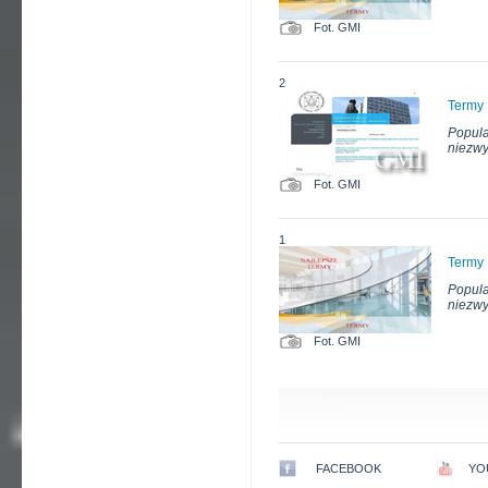
Fot. GMI
2
Termy
Popula
niezwy
Fot. GMI
1
Termy
Popula
niezwy
Fot. GMI
FACEBOOK
YO