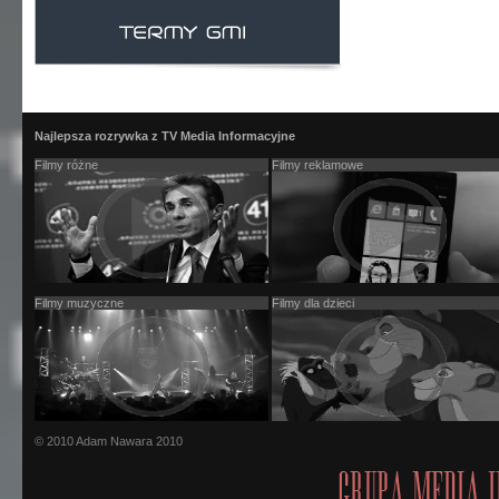
Najlepsza rozrywka z TV Media Informacyjne
Filmy różne
Filmy reklamowe
Filmy muzyczne
Filmy dla dzieci
© 2010 Adam Nawara 2010