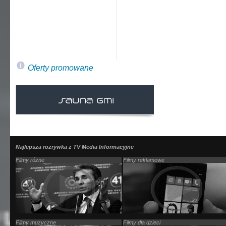
Oferty promowane
Najlepsza rozrywka z TV Media Informacyjne
Filmy różne
Filmy reklamowe
Filmy muzyczne
Filmy dla dzieci