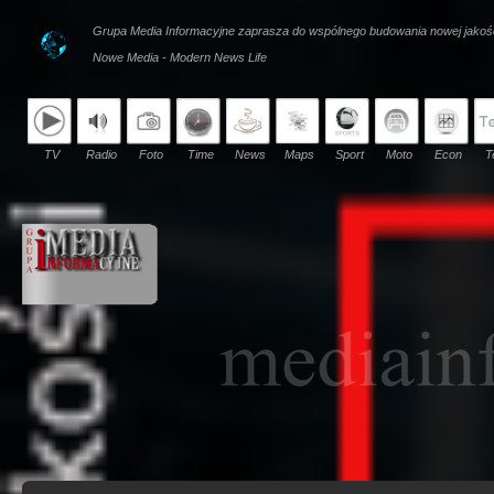
Grupa Media Informacyjne zaprasza do wspólnego budowania nowej jakoś
Nowe Media - Modern News Life
TV
Radio
Foto
Time
News
Maps
Sport
Moto
Econ
T