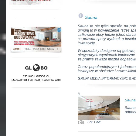
Sauna
Sauna to nie tylko sposób na po
ujmują to w powiedzenie "stres sp
całkowicie obcy ludzie (choć dla ni
co prawda spory wydatek a instal
inwestycję.
W sprzedaży dostępne są gotowe,
nietypowych wymiarach konieczne 
że prawie zawsze można dopasować
Coraz popularniejszym i jednocze
łatwiejsze w obsłudze i nawet kilka
GRUPA MEDIA INFORMACYJNE & A
3
Sauna
Sauna 
odpocz
Fot. GMI