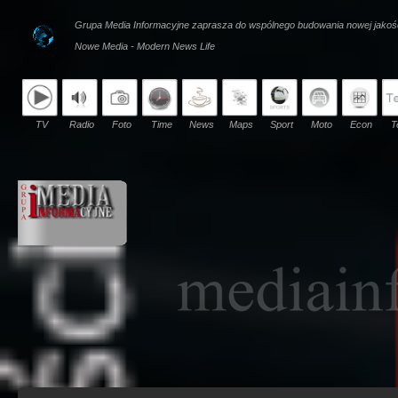
Grupa Media Informacyjne zaprasza do wspólnego budowania nowej jakoś
Nowe Media - Modern News Life
TV
Radio
Foto
Time
News
Maps
Sport
Moto
Econ
T