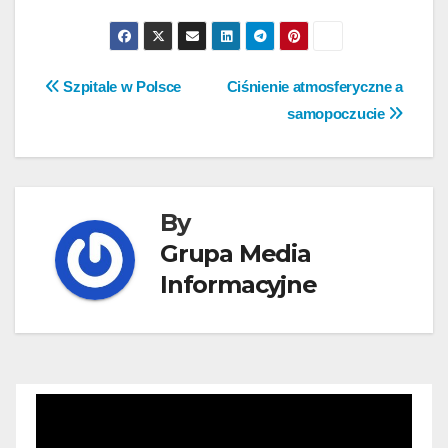
Nawigacja
Szpitale w Polsce
Ciśnienie atmosferyczne a
samopoczucie
wpisu
By
Grupa Media
Informacyjne