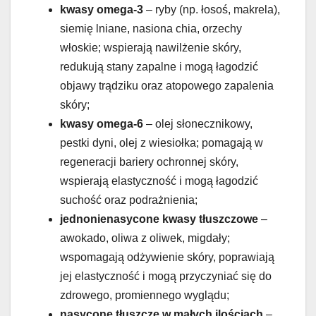
kwasy omega-3
– ryby (np. łosoś, makrela),
siemię lniane, nasiona chia, orzechy
włoskie; wspierają nawilżenie skóry,
redukują stany zapalne i mogą łagodzić
objawy trądziku oraz atopowego zapalenia
skóry;
kwasy omega-6
– olej słonecznikowy,
pestki dyni, olej z wiesiołka; pomagają w
regeneracji bariery ochronnej skóry,
wspierają elastyczność i mogą łagodzić
suchość oraz podrażnienia;
jednonienasycone kwasy tłuszczowe
–
awokado, oliwa z oliwek, migdały;
wspomagają odżywienie skóry, poprawiają
jej elastyczność i mogą przyczyniać się do
zdrowego, promiennego wyglądu;
nasycone tłuszcze w małych ilościach
–