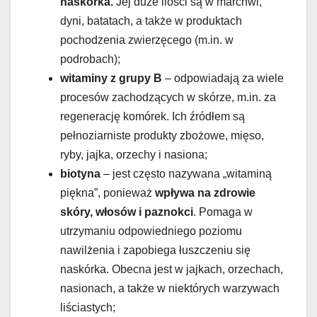
naskórka.
Jej duże ilości są w marchwi,
dyni, batatach, a także w produktach
pochodzenia zwierzęcego (m.in. w
podrobach);
witaminy z grupy B
– odpowiadają za wiele
procesów zachodzących w skórze, m.in. za
regenerację komórek. Ich źródłem są
pełnoziarniste produkty zbożowe, mięso,
ryby, jajka, orzechy i nasiona;
biotyna
– jest często nazywana „witaminą
piękna”, ponieważ
wpływa na zdrowie
skóry, włosów i paznokci
. Pomaga w
utrzymaniu odpowiedniego poziomu
nawilżenia i zapobiega łuszczeniu się
naskórka. Obecna jest w jajkach, orzechach,
nasionach, a także w niektórych warzywach
liściastych;