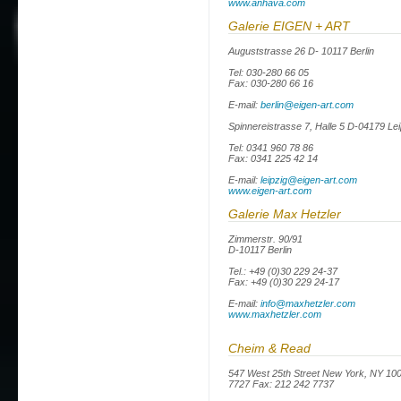
www.anhava.com
Galerie EIGEN + ART
Auguststrasse 26 D- 10117 Berlin
Tel: 030-280 66 05
Fax: 030-280 66 16
E-mail:
berlin@eigen-art.com
Spinnereistrasse 7, Halle 5 D-04179 Le
Tel: 0341 960 78 86
Fax: 0341 225 42 14
E-mail:
leipzig@eigen-art.com
www.eigen-art.com
Galerie Max Hetzler
Zimmerstr. 90/91
D-10117 Berlin
Tel.: +49 (0)30 229 24-37
Fax: +49 (0)30 229 24-17
E-mail:
info@maxhetzler.com
www.maxhetzler.com
Cheim & Read
547 West 25th Street New York, NY 100
7727 Fax: 212 242 7737