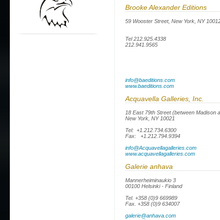
Brooke Alexander Editions
59 Wooster Street, New York, NY 1001
Tel 212.925.4338
212.941.9565
info@baeditions.com
www.baeditions.com
Acquavella Galleries, Inc.
18 East 79th Street (between Madison a
New York, NY 10021
Tel: +1.212.734.6300
Fax: +1.212.794.9394
info@Acquavellagalleries.com
www.acquavellagalleries.com
Galerie anhava
Mannerheiminaukio 3
00100 Helsinki - Finland
Tel. +358 (0)9 669989
Fax. +358 (0)9 634007
galerie@anhava.com