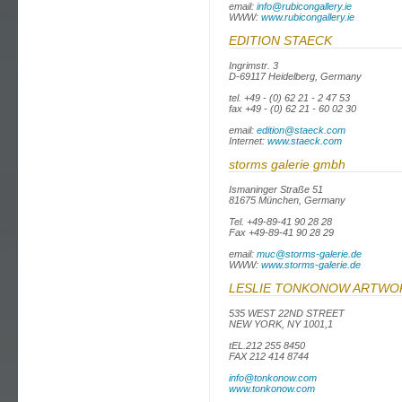
email:
info@rubicongallery.ie
WWW:
www.rubicongallery.ie
EDITION STAECK
Ingrimstr. 3
D-69117 Heidelberg, Germany
tel. +49 - (0) 62 21 - 2 47 53
fax +49 - (0) 62 21 - 60 02 30
email:
edition@staeck.com
Internet:
www.staeck.com
storms galerie gmbh
Ismaninger Straße 51
81675 München, Germany
Tel. +49-89-41 90 28 28
Fax +49-89-41 90 28 29
email:
muc@storms-galerie.de
WWW:
www.storms-galerie.de
LESLIE TONKONOW ARTWO
535 WEST 22ND STREET
NEW YORK, NY 1001,1
tEL.212 255 8450
FAX 212 414 8744
info@tonkonow.com
www.tonkonow.com