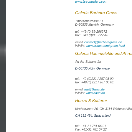
www.lissongallery.com
Galeria Barbara Gross
Thierschstrasse 51
D-80538 Munich, Germany
tel: +49-(0)89-296272
fax: +49-(0)89-295510
email:
contact@barbaragross.de
WWW:
www.artnet.com/gross.html
Galeria Hammelehle und Ahre
An der Schanz 1a
D-50735 Köln, Germany
tel.: +49 (0)221 / 287 08 00
fax: +49 (0)221 / 287 08 01
email:
mail@haah.de
WWW:
www.haah.de
Henze & Ketterer
Kirchstrasse 26, CH 3114 Wichtrach/Be
CH 131 484, Switzerland
tel.: +41-31 781 06 01
Fax +41-31 781 07 22