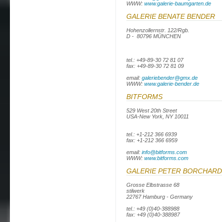
WWW:
www.galerie-baumgarten.de
GALERIE BENATE BENDER
Hohenzollernstr. 122/Rgb.
D - 80796 MÜNCHEN
tel.: +49-89-30 72 81 07
fax: +49-89-30 72 81 09
email:
galeriebender@gmx.de
WWW:
www.galerie-bender.de
BITFORMS
529 West 20th Street
USA-New York, NY 10011
tel.: +1-212 366 6939
fax: +1-212 366 6959
email:
info@bitforms.com
WWW:
www.bitforms.com
GALERIE PETER BORCHAR
Grosse Elbstrasse 68
stilwerk
22767 Hamburg - Germany
tel.: +49 (0)40-388988
fax: +49 (0)40-388987