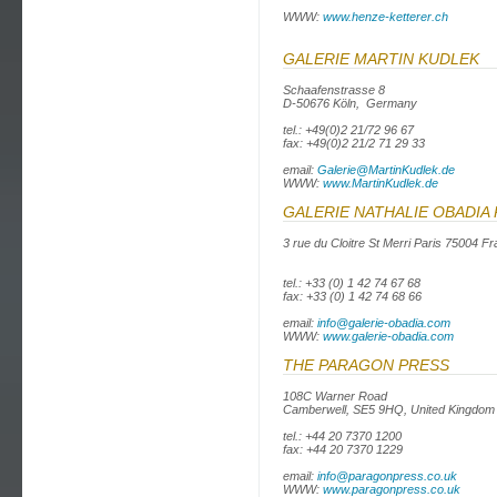
WWW:
www.henze-ketterer.ch
GALERIE MARTIN KUDLEK
Schaafenstrasse 8
D-50676 Köln, Germany
tel.: +49(0)2 21/72 96 67
fax: +49(0)2 21/2 71 29 33
email:
Galerie@MartinKudlek.de
WWW:
www.MartinKudlek.de
GALERIE NATHALIE OBADIA 
3 rue du Cloitre St Merri Paris 75004 F
tel.: +33 (0) 1 42 74 67 68
fax: +33 (0) 1 42 74 68 66
email:
info@galerie-obadia.com
WWW:
www.galerie-obadia.com
THE PARAGON PRESS
108C Warner Road
Camberwell, SE5 9HQ, United Kingdom
tel.: +44 20 7370 1200
fax: +44 20 7370 1229
email:
info@paragonpress.co.uk
WWW:
www.paragonpress.co.uk