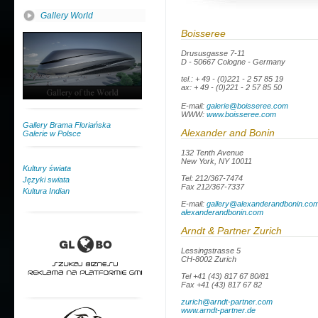
Gallery World
Boisseree
Drususgasse 7-11
D - 50667 Cologne - Germany
tel.: + 49 - (0)221 - 2 57 85 19
ax: + 49 - (0)221 - 2 57 85 50
E-mail:
galerie@boisseree.com
WWW:
www.boisseree.com
Gallery Brama Floriańska
Alexander and Bonin
Galerie w Polsce
132 Tenth Avenue
New York, NY 10011
Kultury świata
Tel: 212/367-7474
Języki swiata
Fax 212/367-7337
Kultura Indian
E-mail:
gallery@alexanderandbonin.co
alexanderandbonin.com
Arndt & Partner Zurich
Lessingstrasse 5
CH-8002 Zurich
Tel +41 (43) 817 67 80/81
Fax +41 (43) 817 67 82
zurich@arndt-partner.com
www.arndt-partner.de