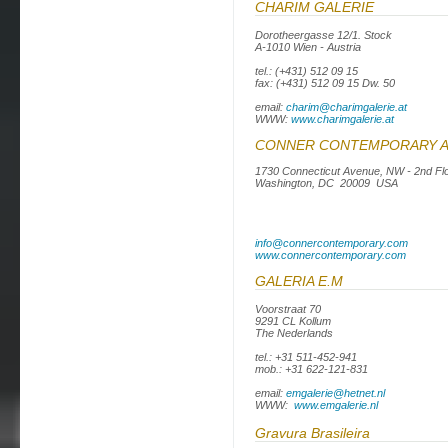
CHARIM GALERIE
Dorotheergasse 12/1. Stock
A-1010 Wien - Austria
tel.: (+431) 512 09 15
fax: (+431) 512 09 15 Dw. 50
email:
charim@charimgalerie.at
WWW:
www.charimgalerie.at
CONNER CONTEMPORARY 
1730 Connecticut Avenue, NW - 2nd Fl
Washington, DC 20009 USA
info@connercontemporary.com
www.connercontemporary.com
GALERIA E.M
Voorstraat 70
9291 CL Kollum
The Nederlands
tel.: +31 511-452-941
mob.: +31 622-121-831
email:
emgalerie@hetnet.nl
WWW:
www.emgalerie.nl
Gravura Brasileira