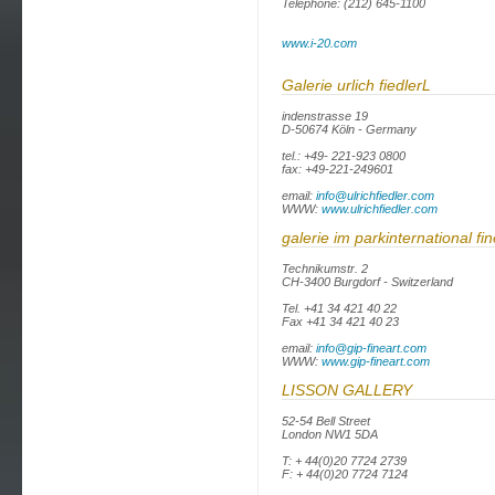
Telephone: (212) 645-1100
www.i-20.com
Galerie urlich fiedlerL
indenstrasse 19
D-50674 Köln - Germany
tel.: +49- 221-923 0800
fax: +49-221-249601
email:
info@ulrichfiedler.com
WWW:
www.ulrichfiedler.com
galerie im parkinternational fin
Technikumstr. 2
CH-3400 Burgdorf - Switzerland
Tel. +41 34 421 40 22
Fax +41 34 421 40 23
email:
info@gip-fineart.com
WWW:
www.gip-fineart.com
LISSON GALLERY
52-54 Bell Street
London NW1 5DA
T: + 44(0)20 7724 2739
F: + 44(0)20 7724 7124