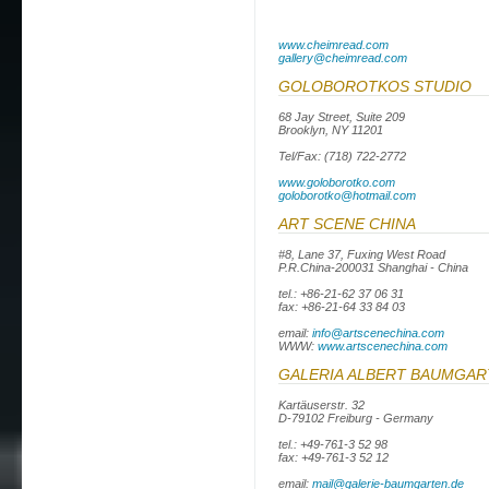
www.cheimread.com
gallery@cheimread.com
GOLOBOROTKOS STUDIO
68 Jay Street, Suite 209
Brooklyn, NY 11201
Tel/Fax: (718) 722-2772
www.goloborotko.com
goloborotko@hotmail.com
ART SCENE CHINA
#8, Lane 37, Fuxing West Road
P.R.China-200031 Shanghai - China
tel.: +86-21-62 37 06 31
fax: +86-21-64 33 84 03
email:
info@artscenechina.com
WWW:
www.artscenechina.com
GALERIA
ALBERT
BAUMGAR
Kartäuserstr. 32
D-79102 Freiburg - Germany
tel.: +49-761-3 52 98
fax: +49-761-3 52 12
email:
mail@galerie-baumgarten.de