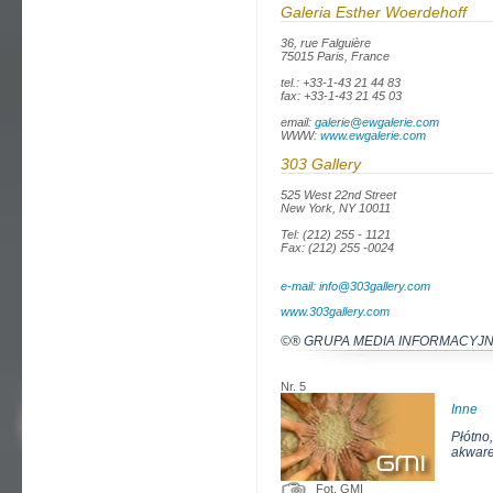
Galeria Esther Woerdehoff
36, rue Falguière
75015 Paris, France
tel.: +33-1-43 21 44 83
fax: +33-1-43 21 45 03
email:
galerie@ewgalerie.com
WWW:
www.ewgalerie.com
303 Gallery
525 West 22nd Street
New York, NY 10011
Tel: (212) 255 - 1121
Fax: (212) 255 -0024
e-mail: info@303gallery.com
www.303gallery.com
©® GRUPA MEDIA INFORMACYJ
Nr. 5
Inne
Płótno
akware
Fot. GMI