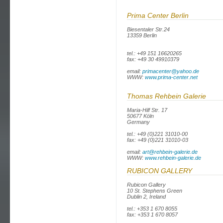
Prima Center Berlin
Biesentaler Str.24
13359 Berlin
tel.: +49 151 16620265
fax: +49 30 49910379
email:
primacenter@yahoo.de
WWW:
www.prima-center.net
Thomas Rehbein Galerie
Maria-Hilf Str. 17
50677 Köln
Germany
tel.: +49 (0)221 31010-00
fax: +49 (0)221 31010-03
email:
art@rehbein-galerie.de
WWW:
www.rehbein-galerie.de
RUBICON GALLERY
Rubicon Gallery
10 St. Stephens Green
Dublin 2, Ireland
tel.: +353 1 670 8055
fax: +353 1 670 8057