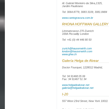
Al. Gabriel Monteiro da Silva,1325,
Jardim Paulistano
Tel: 3064.8779, 3083.3109, 3081.8484
www.cantogravura.com.br
RHONA HOFFMAN GALLERY
Limmatsrasse 270 Zuerich
169A Piccadily London
Tel: +41 (0) 44 446 80 50
zurich@hauserwirth.com
london@hauserwirth.com
www.ghw.ch
Galería Helga de Alvear
Doctor Fourquet, 1228012 Madrid,
Tel: 34 91468 05 06
Fax: 34 91467 51 34
www.helgadealvear.net
galeria@helgadealvear.net
I-20
557 West 23rd Street, New York 10011