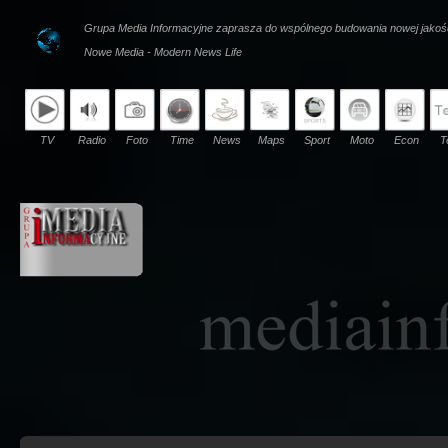
Grupa Media Informacyjne zaprasza do wspólnego budowania nowej jakoś
Nowe Media - Modern News Life
TV
Radio
Foto
Time
News
Maps
Sport
Moto
Econ
T