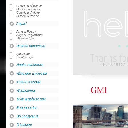
Galerie na świecie
Muzea na świecie
Galerie w Polsce
Muzea w Polsce
Artyści
Artyści Polscy
Artyści Zagraniczni
Młodzi artyści
Historia malarstwa
Polskiego
Światowego
Nauka malarstwa
Wirtualne wycieczki
Kultura masowa
Wydarzenia
Teatr współcześnie
Repertuar kin
Do poczytania
O kulturze