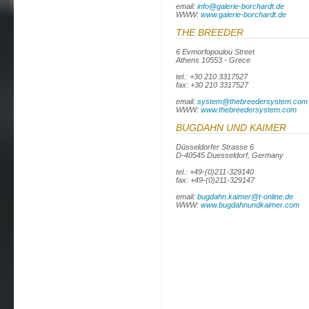
email:
info@galerie-borchardt.de
WWW:
www.galerie-borchardt.de
THE BREEDER
6 Evmorfopoulou Street
Athens 10553 - Grece
tel.: +30 210 3317527
fax: +30 210 3317527
email:
system@thebreedersystem.com
WWW:
www.thebreedersystem.com
BUGDAHN UND KAIMER
Düsseldorfer Strasse 6
D-40545 Duesseldorf, Germany
tel.: +49-(0)211-329140
fax: +49-(0)211-329147
email:
bugdahn.kaimer@t-online.de
WWW:
www.bugdahnundkaimer.com